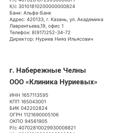
К/с 30101810200000000824
Банк: Альфа-Банк
Адрес: 420133, г. Казань, ул. Академика
Лаврентьева,19, офис 1
Телефон: 8(917)252-34-72
Директор: Нуриев Нияз Ильясович
г. Набережные Челны
ООО «Клиника Нуриевых»
ИНН 1657113595
КПП 165043001
БИК 042202824
ОГРН 1121690005106
ОКПО 94561905
Р/с 40702810029930008821