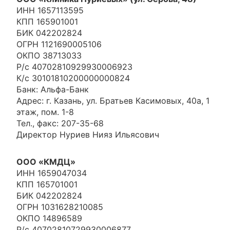
ИНН 1657113595
КПП 165901001
БИК 042202824
ОГРН 1121690005106
ОКПО 38713033
Р/с 40702810929930006923
К/с 30101810200000000824
Банк: Альфа-Банк
Адрес: г. Казань, ул. Братьев Касимовых, 40а, 1
этаж, пом. 1-8
Тел., факс: 207-35-68
Директор Нуриев Нияз Ильясович
ООО «КМДЦ»
ИНН 1659047034
КПП 165701001
БИК 042202824
ОГРН 1031628210085
ОКПО 14896589
Р/с 40702810729930006877