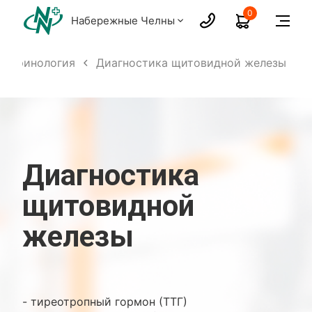
0
Набережные Челны
докринология
Диагностика щитовидной железы
Диагностика
щитовидной
железы
- тиреотропный гормон (ТТГ)