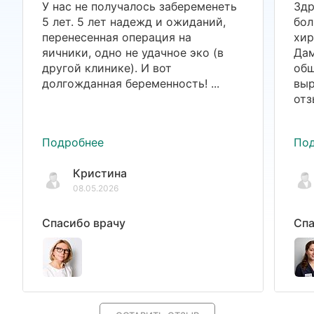
У нас не получалось забеременеть
Здр
5 лет. 5 лет надежд и ожиданий,
бол
перенесенная операция на
хир
яичники, одно не удачное эко (в
Дам
другой клинике). И вот
общ
долгожданная беременность! ...
выр
отз
Подробнее
По
Кристина
08.05.2026
Спасибо врачу
Спа