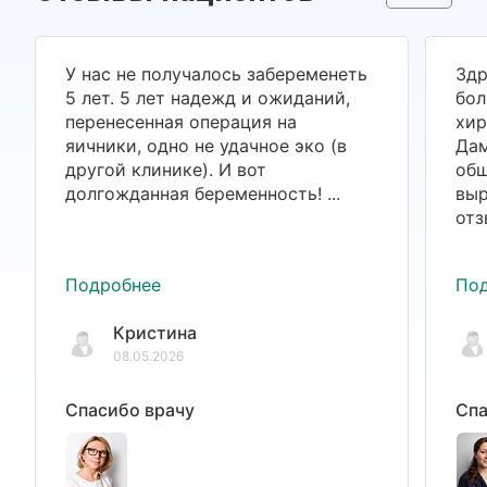
У нас не получалось забеременеть
Здр
5 лет. 5 лет надежд и ожиданий,
бол
перенесенная операция на
хир
яичники, одно не удачное эко (в
Дам
другой клинике). И вот
общ
долгожданная беременность! ...
выр
отз
Подробнее
По
Кристина
08.05.2026
Спасибо врачу
Спа