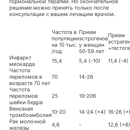
гормональной терапии. Но окончательное
решение можно принять только после
консультации с вашим лечащим врачом.
Частота в
Прием
Прием
популяции
эстрогенов
эстраге
на 10 тыс.
у женщин
+гестог
/год
50-59 лет
Инфаркт
15,4
5,4 (-10)
11,4 (-4)
миокарда
Частота
переломов в
70
14-26
возрасте 70 лет
Частота
переломов
25
19-206
шейки бедра
Венозная
10-20
14-24 (+4)
16-26 (+
тромбоэмболия
Рак молочной
4,6
-
12,6 (+8
железы