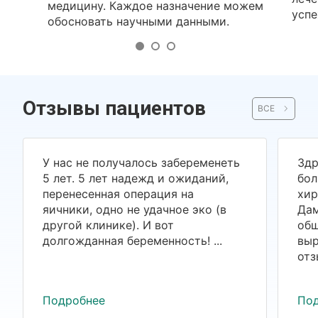
медицину. Каждое назначение можем
успе
обосновать научными данными.
Отзывы пациентов
ВСЕ
У нас не получалось забеременеть
Здр
5 лет. 5 лет надежд и ожиданий,
бол
перенесенная операция на
хир
яичники, одно не удачное эко (в
Дам
другой клинике). И вот
общ
долгожданная беременность! ...
выр
отз
Подробнее
По