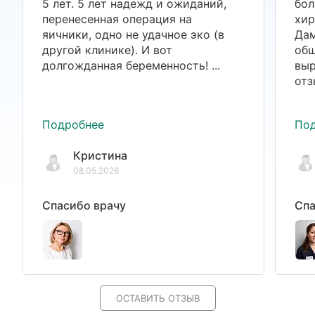
5 лет. 5 лет надежд и ожиданий,
бол
перенесенная операция на
хир
яичники, одно не удачное эко (в
Дам
другой клинике). И вот
общ
долгожданная беременность! ...
выр
отз
Подробнее
По
Кристина
08.05.2026
Спасибо врачу
Спа
ОСТАВИТЬ ОТЗЫВ