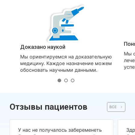
Пон
Доказано наукой
Мы о
Мы ориентируемся на доказательную
лече
медицину. Каждое назначение можем
успе
обосновать научными данными.
Отзывы пациентов
ВСЕ
У нас не получалось забеременеть
Здр