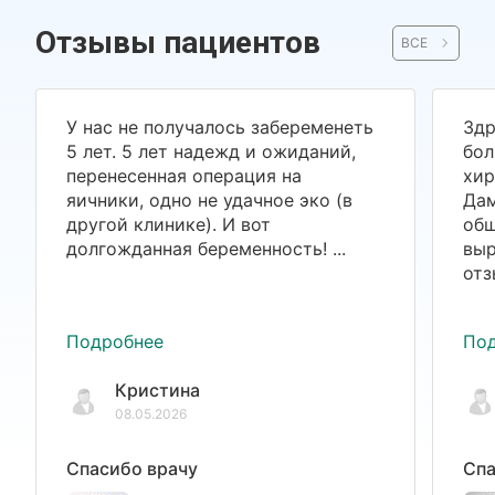
Отзывы пациентов
ВСЕ
У нас не получалось забеременеть
Здр
5 лет. 5 лет надежд и ожиданий,
бол
перенесенная операция на
хир
яичники, одно не удачное эко (в
Дам
другой клинике). И вот
общ
долгожданная беременность! ...
выр
отз
Подробнее
По
Кристина
08.05.2026
Спасибо врачу
Спа