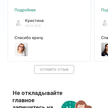
Подробнее
По
Кристина
08.05.2026
Спасибо врачу
Спа
ОСТАВИТЬ ОТЗЫВ
Не откладывайте
главное
запишитесь на