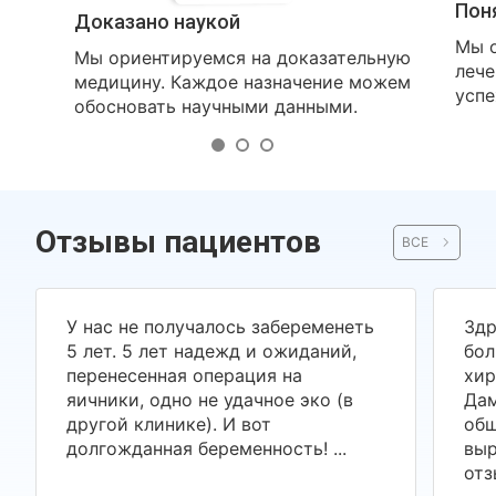
Пон
Доказано наукой
Мы о
Мы ориентируемся на доказательную
лече
медицину. Каждое назначение можем
успе
обосновать научными данными.
Отзывы пациентов
ВСЕ
У нас не получалось забеременеть
Здр
5 лет. 5 лет надежд и ожиданий,
бол
перенесенная операция на
хир
яичники, одно не удачное эко (в
Дам
другой клинике). И вот
общ
долгожданная беременность! ...
выр
отз