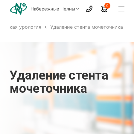
0
Набережные Челны
ическая урология
Удаление стента мочеточника
Удаление стента
мочеточника