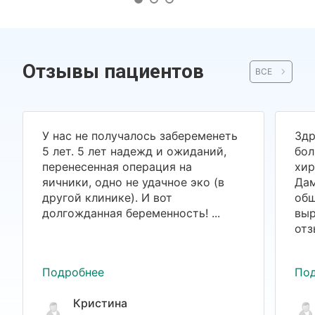
Отзывы пациентов
ВСЕ
У нас не получалось забеременеть
Здр
5 лет. 5 лет надежд и ожиданий,
бол
перенесенная операция на
хир
яичники, одно не удачное эко (в
Дам
другой клинике). И вот
общ
долгожданная беременность! ...
выр
отз
Подробнее
По
Кристина