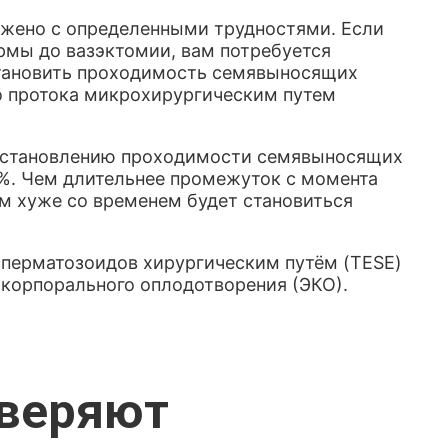
ряжено с определенными трудностями. Если
рмы до вазэктомии, вам потребуется
тановить проходимость семявыносящих
о протока микрохирургическим путем
осстановлению проходимости семявыносящих
%. Чем длительнее промежуток с момента
м хуже со временем будет становиться
сперматозоидов хирургическим путём (TESE)
акорпорального оплодотворения (ЭКО).
оверяют