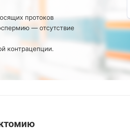
осящих протоков
оспермию — отсутствие
ой контрацепции.
эктомию