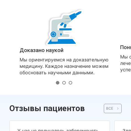
Пон
Доказано наукой
Мы о
Мы ориентируемся на доказательную
лече
медицину. Каждое назначение можем
успе
обосновать научными данными.
Отзывы пациентов
ВСЕ
У нас не получалось забеременеть
Здр