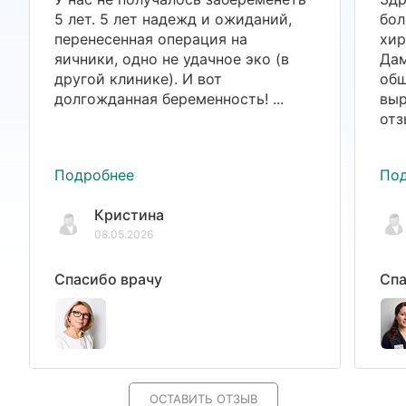
5 лет. 5 лет надежд и ожиданий,
бол
перенесенная операция на
хир
яичники, одно не удачное эко (в
Дам
другой клинике). И вот
общ
долгожданная беременность! ...
выр
отз
Подробнее
По
Кристина
08.05.2026
Спасибо врачу
Спа
ОСТАВИТЬ ОТЗЫВ