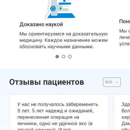
Пон
Доказано наукой
Мы о
Мы ориентируемся на доказательную
лече
медицину. Каждое назначение можем
успе
обосновать научными данными.
Отзывы пациентов
ВСЕ
У нас не получалось забеременеть
Здр
5 лет. 5 лет надежд и ожиданий,
бол
перенесенная операция на
хир
яичники, одно не удачное эко (в
Дам
другой клинике). И вот
общ