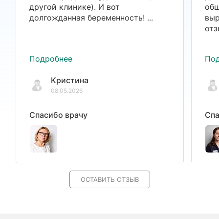
другой клинике). И вот
общ
долгожданная беременность! ...
выр
отз
Подробнее
По
Кристина
08.05.2026
Спасибо врачу
Спа
ОСТАВИТЬ ОТЗЫВ