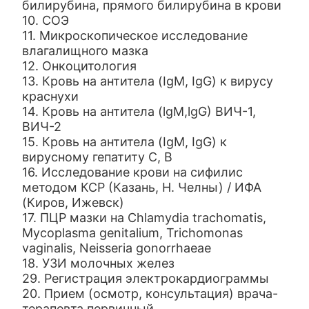
билирубина, прямого билирубина в крови
10. СОЭ
11. Микроскопическое исследование
влагалищного мазка
12. Онкоцитология
13. Кровь на антитела (IgM, IgG) к вирусу
краснухи
14. Кровь на антитела (lgM,lgG) ВИЧ-1,
ВИЧ-2
15. Кровь на антитела (IgM, IgG) к
вирусному гепатиту С, В
16. Исследование крови на сифилис
методом КСР (Казань, Н. Челны) / ИФА
(Киров, Ижевск)
17. ПЦР мазки на Chlamydia trachomatis,
Mycoplasma genitalium, Trichomonas
vaginalis, Neisseria gonorrhaeae
18. УЗИ молочных желез
29. Регистрация электрокардиограммы
20. Прием (осмотр, консультация) врача-
терапевта первичный