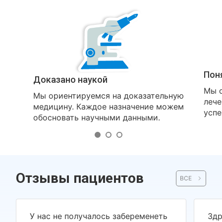
Пон
Доказано наукой
Мы о
Мы ориентируемся на доказательную
лече
медицину. Каждое назначение можем
успе
обосновать научными данными.
Отзывы пациентов
ВСЕ
У нас не получалось забеременеть
Здр