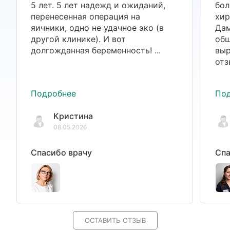
5 лет. 5 лет надежд и ожиданий,
бол
перенесенная операция на
хир
яичники, одно не удачное эко (в
Дам
другой клинике). И вот
общ
долгожданная беременность! ...
выр
отз
Подробнее
По
Кристина
08.05.2026
Спасибо врачу
Спа
ОСТАВИТЬ ОТЗЫВ