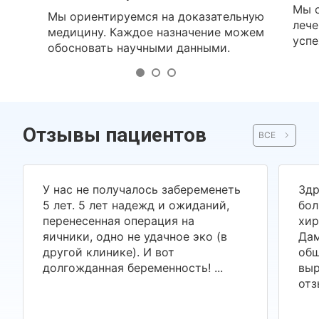
Мы о
Мы ориентируемся на доказательную
лече
медицину. Каждое назначение можем
успе
обосновать научными данными.
Отзывы пациентов
ВСЕ
У нас не получалось забеременеть
Здр
5 лет. 5 лет надежд и ожиданий,
бол
перенесенная операция на
хир
яичники, одно не удачное эко (в
Дам
другой клинике). И вот
общ
долгожданная беременность! ...
выр
отз