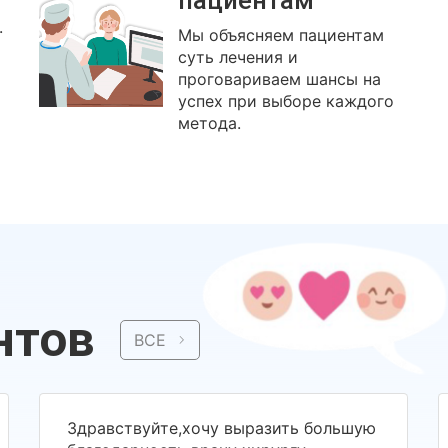
пациентам
.
Мы объясняем пациентам
суть лечения и
проговариваем шансы на
успех при выборе каждого
метода.
нтов
ВСЕ
Здравствуйте,хочу выразить большую