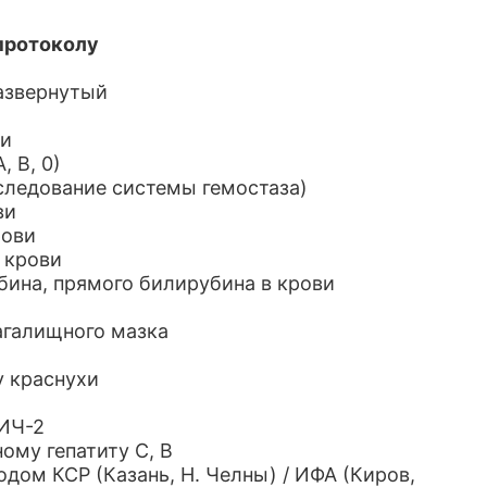
протоколу
развернутый
ви
, В, 0)
следование системы гемостаза)
ви
рови
 крови
бина, прямого билирубина в крови
агалищного мазка
су краснухи
ВИЧ-2
ному гепатиту С, В
одом КСР (Казань, Н. Челны) / ИФА (Киров,