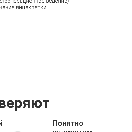
ослеоперационное ведение)
учение яйцеклетки
оверяют
й
Понятно