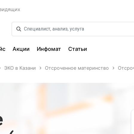
овидящих
йс
Акции
Инфомат
Статьи
ЭКО в Казани
Отсроченное материнство
Отсроч
е