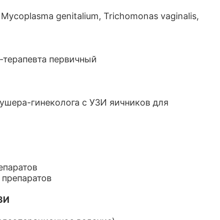
Mycoplasma genitalium, Trichomonas vaginalis,
а-терапевта первичный
кушера-гинеколога с УЗИ яичников для
епаратов
 препаратов
ЗИ