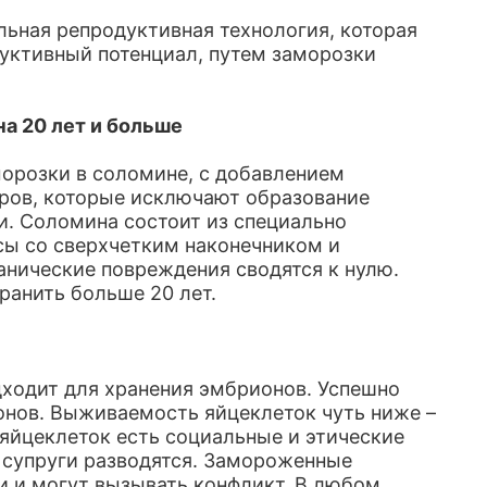
льная репродуктивная технология, которая
уктивный потенциал, путем заморозки
а 20 лет и больше
орозки в соломине, с добавлением
ров, которые исключают образование
. Соломина состоит из специально
сы со сверхчетким наконечником и
нические повреждения сводятся к нулю.
ранить больше 20 лет.
ходит для хранения эмбрионов. Успешно
онов. Выживаемость яйцеклеток чуть ниже –
 яйцеклеток есть социальные и этические
а супруги разводятся. Замороженные
 и могут вызывать конфликт. В любом