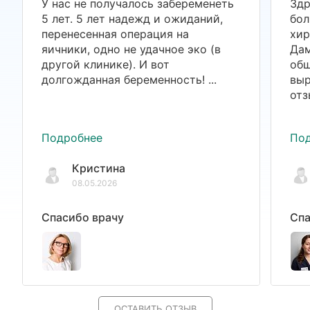
У нас не получалось забеременеть
Здр
5 лет. 5 лет надежд и ожиданий,
бол
перенесенная операция на
хир
яичники, одно не удачное эко (в
Дам
другой клинике). И вот
общ
долгожданная беременность! ...
выр
отз
Подробнее
По
Кристина
08.05.2026
Спасибо врачу
Спа
ОСТАВИТЬ ОТЗЫВ