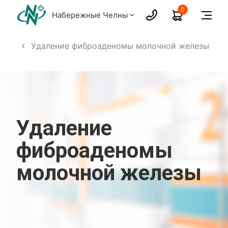
0
Набережные Челны
гия
Удаление фиброаденомы молочной железы
Удаление
фиброаденомы
молочной железы