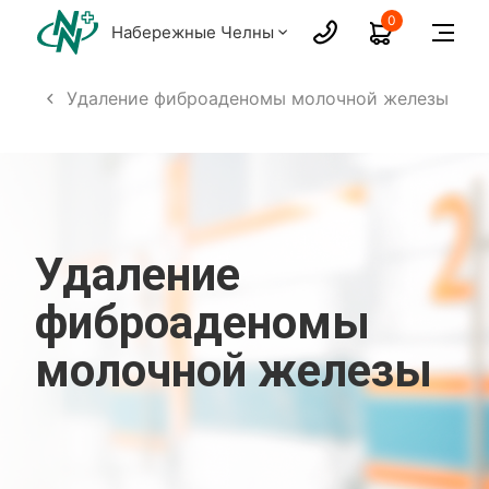
0
Набережные Челны
гия
Удаление фиброаденомы молочной железы
Удаление
фиброаденомы
молочной железы