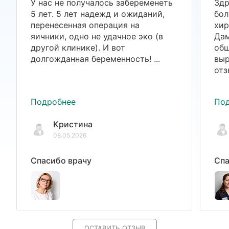
У нас не получалось забеременеть
Здр
5 лет. 5 лет надежд и ожиданий,
бол
перенесенная операция на
хир
яичники, одно не удачное эко (в
Дам
другой клинике). И вот
общ
долгожданная беременность! ...
выр
отз
Подробнее
По
Кристина
08.05.2026
Спасибо врачу
Спа
ОСТАВИТЬ ОТЗЫВ