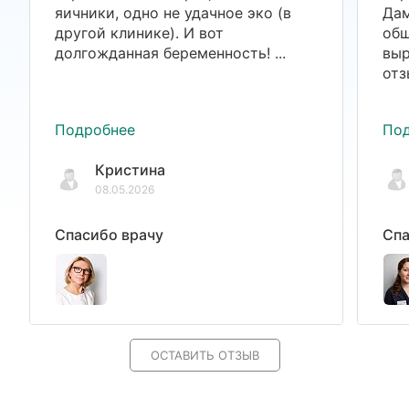
яичники, одно не удачное эко (в
Дам
другой клинике). И вот
общ
долгожданная беременность! ...
выр
отз
Подробнее
По
Кристина
08.05.2026
Спасибо врачу
Спа
ОСТАВИТЬ ОТЗЫВ