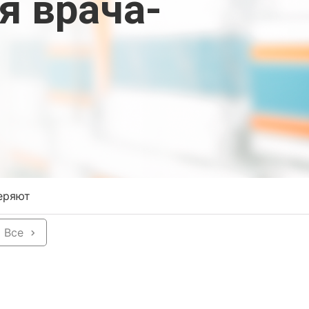
я врача-
еряют
Все