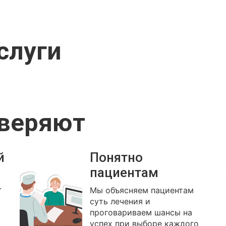
слуги
оверяют
й
Понятно
пациентам
.
Мы объясняем пациентам
суть лечения и
проговариваем шансы на
успех при выборе каждого