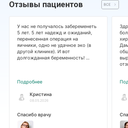
Отзывы пациентов
ВСЕ
У нас не получалось забеременеть
Здр
5 лет. 5 лет надежд и ожиданий,
бол
перенесенная операция на
хир
яичники, одно не удачное эко (в
Дам
другой клинике). И вот
общ
долгожданная беременность! ...
выр
отз
Подробнее
По
Кристина
08.05.2026
Спасибо врачу
Спа