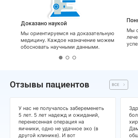
Пон
Доказано наукой
Мы о
Мы ориентируемся на доказательную
лече
медицину. Каждое назначение можем
успе
обосновать научными данными.
Отзывы пациентов
ВСЕ
У нас не получалось забеременеть
Здр
5 лет. 5 лет надежд и ожиданий,
бол
перенесенная операция на
хир
яичники, одно не удачное эко (в
Дам
другой клинике). И вот
общ