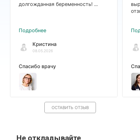
долгожданная беременность! ...
выр
отз
Подробнее
По
Кристина
08.05.2026
Спасибо врачу
Спа
ОСТАВИТЬ ОТЗЫВ
Не откладывайте