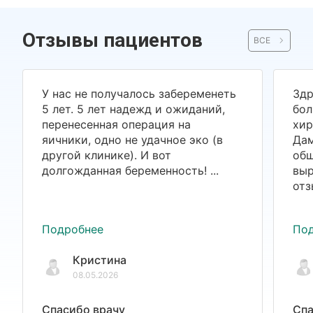
Отзывы пациентов
ВСЕ
У нас не получалось забеременеть
Здр
5 лет. 5 лет надежд и ожиданий,
бол
перенесенная операция на
хир
яичники, одно не удачное эко (в
Дам
другой клинике). И вот
общ
долгожданная беременность! ...
выр
отз
Подробнее
По
Кристина
08.05.2026
Спасибо врачу
Спа