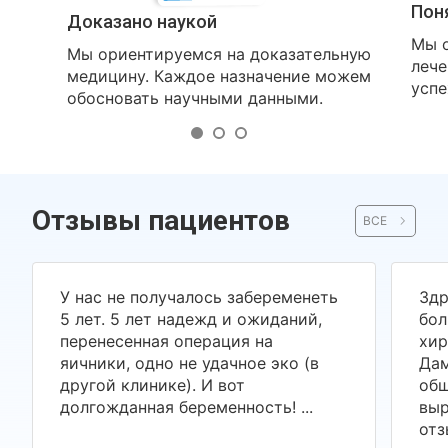
Пон
Доказано наукой
Мы о
Мы ориентируемся на доказательную
лече
медицину. Каждое назначение можем
успе
обосновать научными данными.
Отзывы пациентов
ВСЕ
У нас не получалось забеременеть
Здр
5 лет. 5 лет надежд и ожиданий,
бол
перенесенная операция на
хир
яичники, одно не удачное эко (в
Дам
другой клинике). И вот
общ
долгожданная беременность! ...
выр
отз