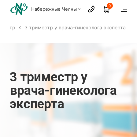
0
Набережные Челны
иместр
3 триместр у врача-гинеколога эксперта
3 триместр у
врача-гинеколога
эксперта