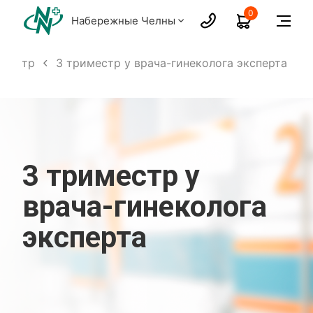
0
Набережные Челны
иместр
3 триместр у врача-гинеколога эксперта
3 триместр у
врача-гинеколога
эксперта