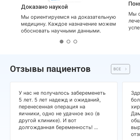
Пон
Доказано наукой
Мы о
Мы ориентируемся на доказательную
лече
медицину. Каждое назначение можем
успе
обосновать научными данными.
Отзывы пациентов
ВСЕ
У нас не получалось забеременеть
Здр
5 лет. 5 лет надежд и ожиданий,
бол
перенесенная операция на
хир
яичники, одно не удачное эко (в
Дам
другой клинике). И вот
общ
долгожданная беременность! ...
выр
отз