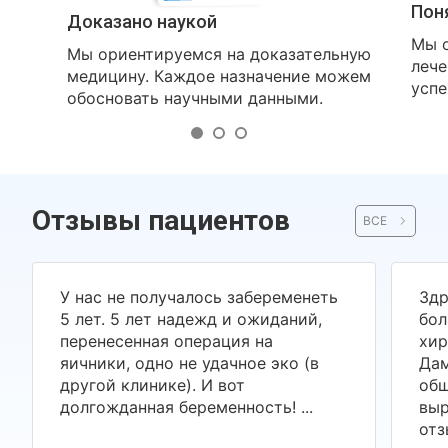
Пон
Доказано наукой
Мы о
Мы ориентируемся на доказательную
лече
медицину. Каждое назначение можем
успе
обосновать научными данными.
Отзывы пациентов
ВСЕ
У нас не получалось забеременеть
Здр
5 лет. 5 лет надежд и ожиданий,
бол
перенесенная операция на
хир
яичники, одно не удачное эко (в
Дам
другой клинике). И вот
общ
долгожданная беременность! ...
выр
отз