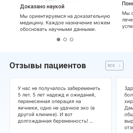
Пон
Доказано наукой
Мы о
Мы ориентируемся на доказательную
лече
медицину. Каждое назначение можем
успе
обосновать научными данными.
Отзывы пациентов
ВСЕ
У нас не получалось забеременеть
Здр
5 лет. 5 лет надежд и ожиданий,
бол
перенесенная операция на
хир
яичники, одно не удачное эко (в
Дам
другой клинике). И вот
общ
долгожданная беременность! ...
выр
отз