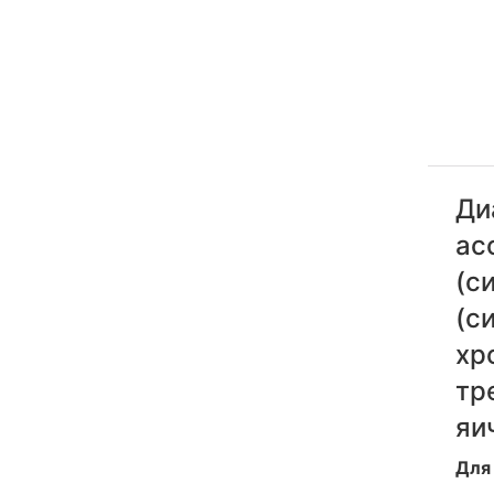
Ди
ас
(с
(с
хр
тр
яи
Для 