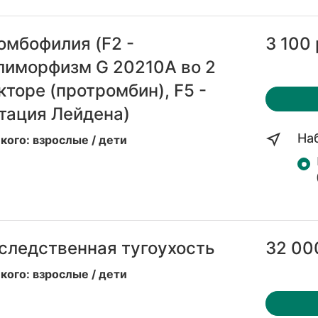
омбофилия (F2 -
3 100 
лиморфизм G 20210А во 2
кторе (протромбин), F5 -
тация Лейдена)
На
кого: взрослые / дети
следственная тугоухость
32 00
кого: взрослые / дети