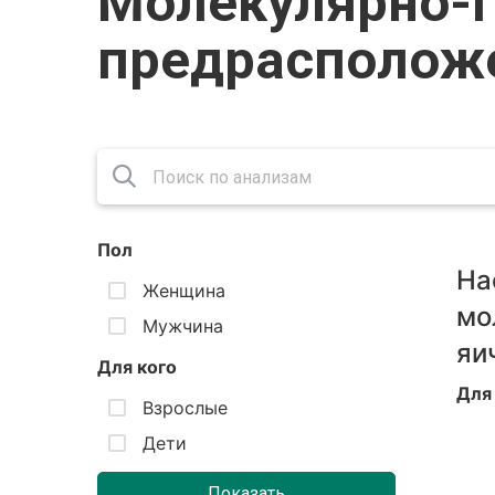
Молекулярно-г
предрасполож
Пол
На
Женщина
мо
Мужчина
яи
Для кого
Для
Взрослые
Дети