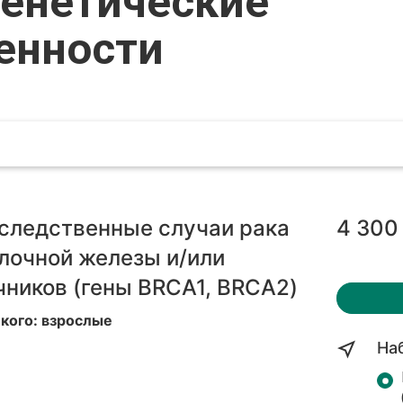
енетические
енности
следственные случаи рака
4 300
лочной железы и/или
чников (гены BRCA1, BRCA2)
 кого: взрослые
На