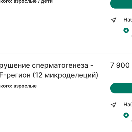
кого: взрослые / дети
На
рушение сперматогенеза -
7 900 
F-регион (12 микроделеций)
 кого: взрослые
На