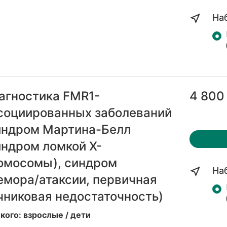
На
агностика FMR1-
4 800
социированных заболеваний
индром Мартина-Белл
индром ломкой Х-
омосомы), синдром
На
емора/атаксии, первичная
чниковая недостаточность)
кого: взрослые / дети