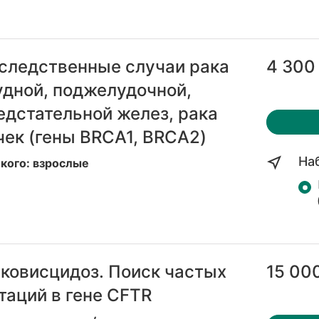
следственные случаи рака
4 300
удной, поджелудочной,
едстательной желез, рака
чек (гены BRCA1, BRCA2)
На
 кого: взрослые
ковисцидоз. Поиск частых
15 000
таций в гене CFTR