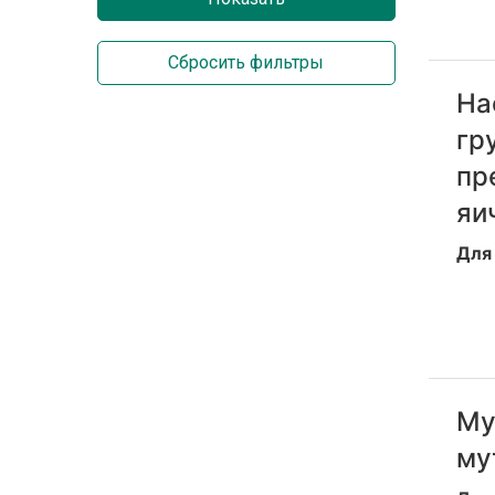
На
гр
пр
яи
Для
Му
му