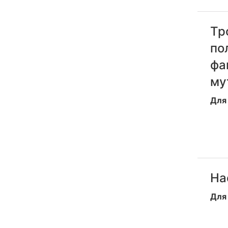
Тр
по
фа
му
Для 
На
Для 