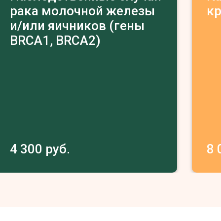
рака молочной железы
к
и/или яичников (гены
BRCA1, BRCA2)
4 300 руб.
8 