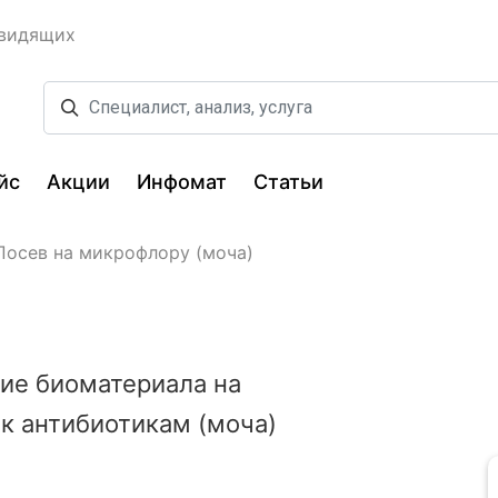
овидящих
йс
Акции
Инфомат
Статьи
Посев на микрофлору (моча)
ие биоматериала на
к антибиотикам (моча)