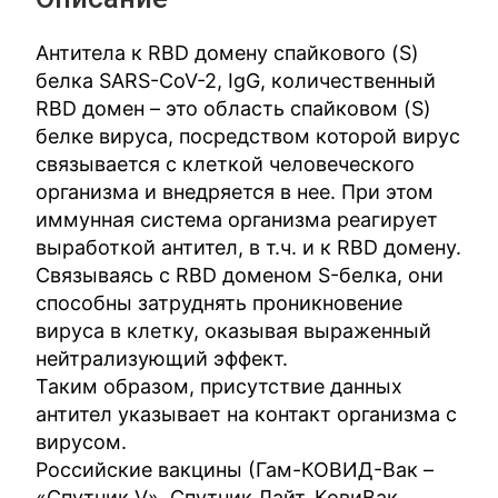
Антитела к RBD домену спайкового (S)
белка SARS-CoV-2, IgG, количественный
RBD домен – это область спайковом (S)
белке вируса, посредством которой вирус
связывается с клеткой человеческого
организма и внедряется в нее. При этом
иммунная система организма реагирует
выработкой антител, в т.ч. и к RBD домену.
Связываясь с RBD доменом S-белка, они
способны затруднять проникновение
вируса в клетку, оказывая выраженный
нейтрализующий эффект.
Таким образом, присутствие данных
антител указывает на контакт организма с
вирусом.
Российские вакцины (Гам-КОВИД-Вак –
«Спутник V», Спутник Лайт, КовиВак