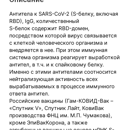
Антитела к SARS-CoV-2 (S-белку, включая
RBD), IgG, количественный
S-белок содержит RBD-домен,
посредством которой вирус связывается
с клеткой человеческого организма и
внедряется в нее. При этом иммунная
система организма реагирует выработкой
антител, в т.ч. и к спайковому белку.
Именно с этими антителами соотносится
нейтрализующая активность всех
вырабатываемых в процессе иммунного
ответа антител.
Российские вакцины (Гам-КОВИД-Вак –
«Спутник V», Спутник Лайт, КовиВак
производства ФНЦ им. М.П. Чумакова),
кроме ЭпиВакКорона, а также
зарубежные вакцины на основе мРНК S-