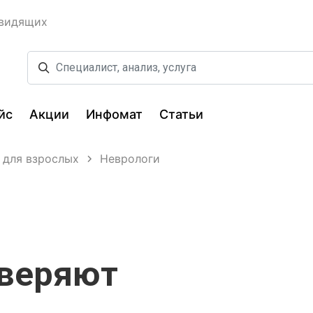
овидящих
йс
Акции
Инфомат
Статьи
 для взрослых
Неврологи
оверяют