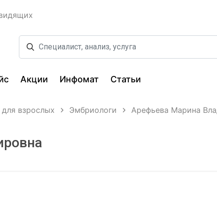
овидящих
йс
Акции
Инфомат
Статьи
 для взрослых
Эмбриологи
Арефьева Марина Вл
ировна