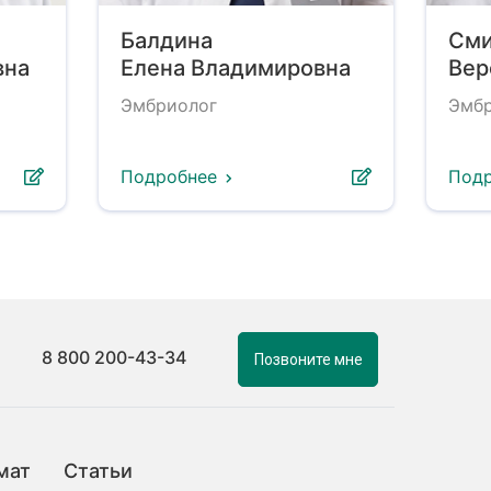
Балдина
Сми
вна
Елена Владимировна
Вер
Эмбриолог
Эмб
Подробнее
Под
8 800 200-43-34
Позвоните мне
мат
Статьи