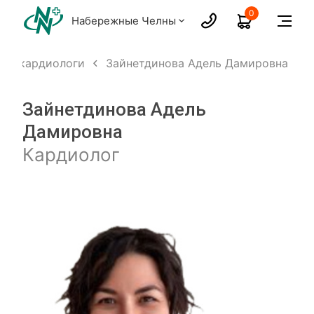
0
Набережные Челны
ты, кардиологи
Зайнетдинова Адель Дамировна
Зайнетдинова Адель
Дамировна
Кардиолог