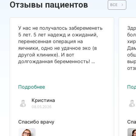
Отзывы пациентов
ВСЕ
У нас не получалось забеременеть
Здр
5 лет. 5 лет надежд и ожиданий,
бол
перенесенная операция на
хир
яичники, одно не удачное эко (в
Дам
другой клинике). И вот
общ
долгожданная беременность! ...
выр
отз
Подробнее
По
Кристина
08.05.2026
Спасибо врачу
Спа