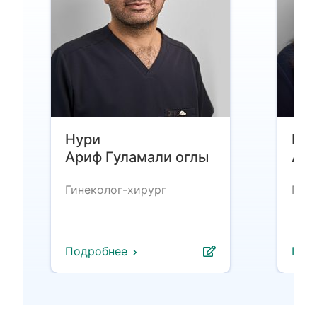
Нури
Гаф
Ариф Гуламали оглы
Али
Гинеколог-хирург
Гине
Подробнее
Под