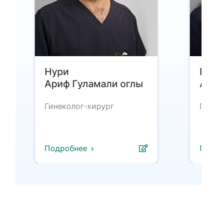
Нури
Гаф
Ариф Гуламали оглы
Али
Гинеколог-хирург
Гине
Подробнее
Под