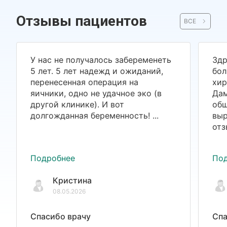
Отзывы пациентов
ВСЕ
У нас не получалось забеременеть
Здр
5 лет. 5 лет надежд и ожиданий,
бол
перенесенная операция на
хир
яичники, одно не удачное эко (в
Дам
другой клинике). И вот
общ
долгожданная беременность! ...
выр
отз
Подробнее
По
Кристина
08.05.2026
Спасибо врачу
Спа