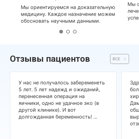
Мы о
Мы ориентируемся на доказательную
лече
медицину. Каждое назначение можем
успе
обосновать научными данными.
Отзывы пациентов
ВСЕ
У нас не получалось забеременеть
Здр
5 лет. 5 лет надежд и ожиданий,
бол
перенесенная операция на
хир
яичники, одно не удачное эко (в
Дам
другой клинике). И вот
общ
долгожданная беременность! ...
выр
отз