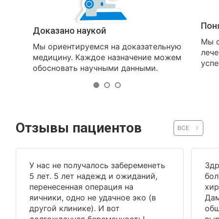
Пон
Доказано наукой
Мы о
Мы ориентируемся на доказательную
лече
медицину. Каждое назначение можем
успе
обосновать научными данными.
Отзывы пациентов
ВСЕ
У нас не получалось забеременеть
Здр
5 лет. 5 лет надежд и ожиданий,
бол
перенесенная операция на
хир
яичники, одно не удачное эко (в
Дам
другой клинике). И вот
общ
долгожданная беременность! ...
выр