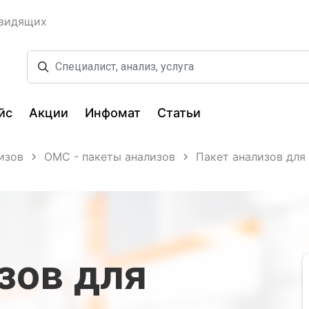
овидящих
йс
Акции
Инфомат
Статьи
изов
ОМС - пакеты анализов
Пакет анализов для
зов для