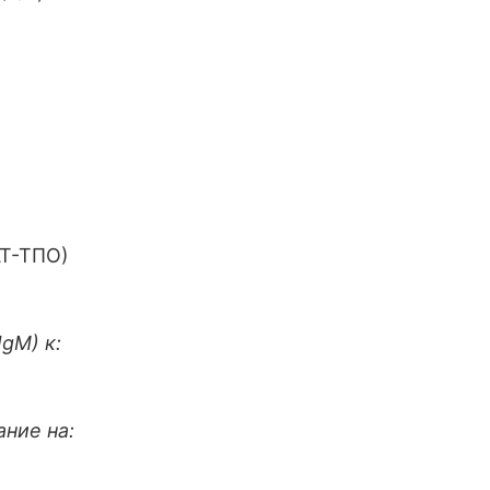
АТ-ТПО)
gM) к:
ние на: