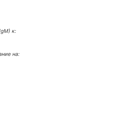
gM) к:
ние на: