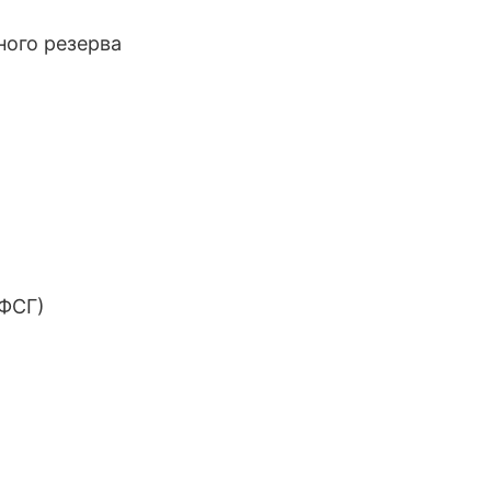
ьного резерва
ФСГ)