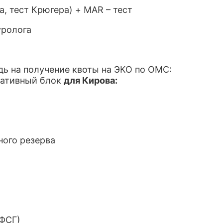
, тест Крюгера) + MAR – тест
уролога
дь на получение квоты на ЭКО по ОМС:
тативный блок
для Кирова:
ьного резерва
ФСГ)