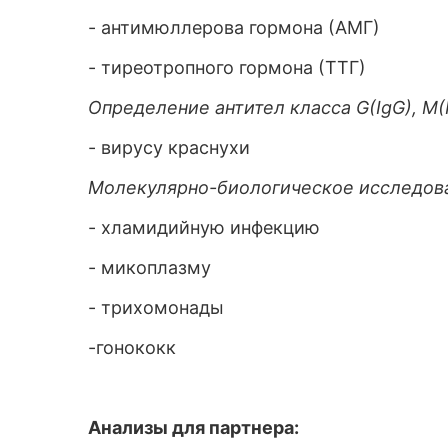
- антимюллерова гормона (АМГ)
- тиреотропного гормона (ТТГ)
Определение антител класса G(IgG), M(I
- вирусу краснухи
Молекулярно-биологическое исследова
- хламидийную инфекцию
- микоплазму
- трихомонады
-гонококк
Анализы для партнера: