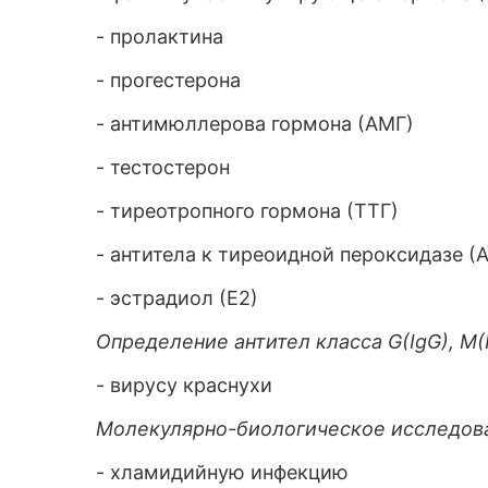
- пролактина
- прогестерона
- антимюллерова гормона (АМГ)
- тестостерон
- тиреотропного гормона (ТТГ)
- антитела к тиреоидной пероксидазе (
- эстрадиол (Е2)
Определение антител класса G(IgG), M(I
- вирусу краснухи
Молекулярно-биологическое исследова
- хламидийную инфекцию