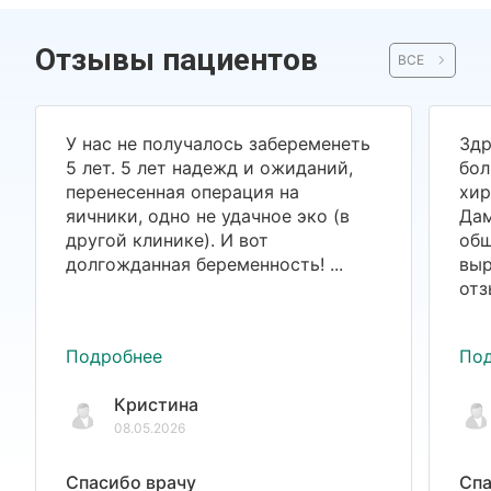
Отзывы пациентов
ВСЕ
У нас не получалось забеременеть
Здр
5 лет. 5 лет надежд и ожиданий,
бол
перенесенная операция на
хир
яичники, одно не удачное эко (в
Дам
другой клинике). И вот
общ
долгожданная беременность! ...
выр
отз
Подробнее
По
Кристина
08.05.2026
Спасибо врачу
Спа