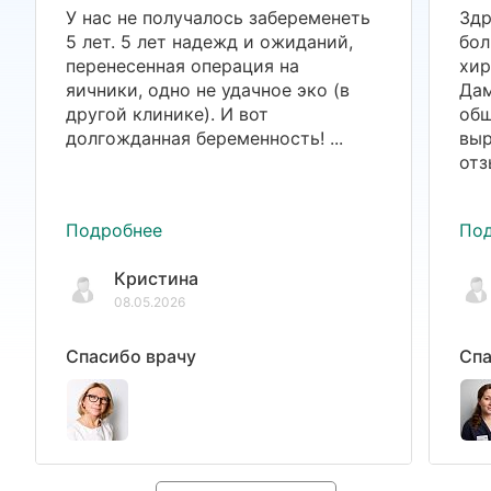
У нас не получалось забеременеть
Здр
5 лет. 5 лет надежд и ожиданий,
бол
перенесенная операция на
хир
яичники, одно не удачное эко (в
Дам
другой клинике). И вот
общ
долгожданная беременность! ...
выр
отз
Подробнее
По
Кристина
08.05.2026
Спасибо врачу
Спа