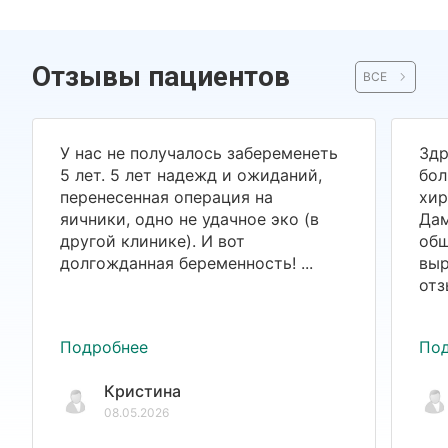
Отзывы пациентов
ВСЕ
У нас не получалось забеременеть
Здр
5 лет. 5 лет надежд и ожиданий,
бол
перенесенная операция на
хир
яичники, одно не удачное эко (в
Дам
другой клинике). И вот
общ
долгожданная беременность! ...
выр
отз
Подробнее
По
Кристина
08.05.2026