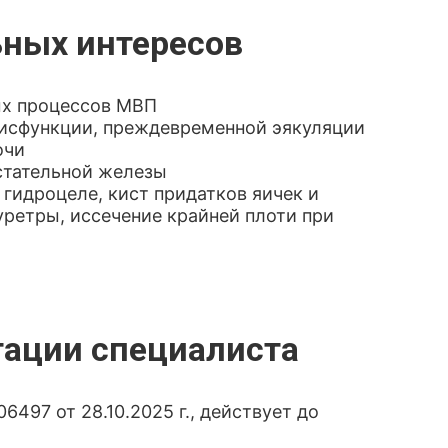
ных интересов
ых процессов МВП
дисфункции, преждевременной эякуляции
очи
стательной железы
 гидроцеле, кист придатков яичек и
уретры, иссечение крайней плоти при
тации специалиста
497 от 28.10.2025 г., действует до