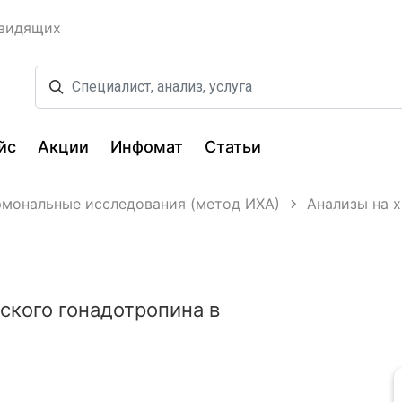
овидящих
йс
Акции
Инфомат
Статьи
рмональные исследования (метод ИХА)
Анализы на 
ского гонадотропина в