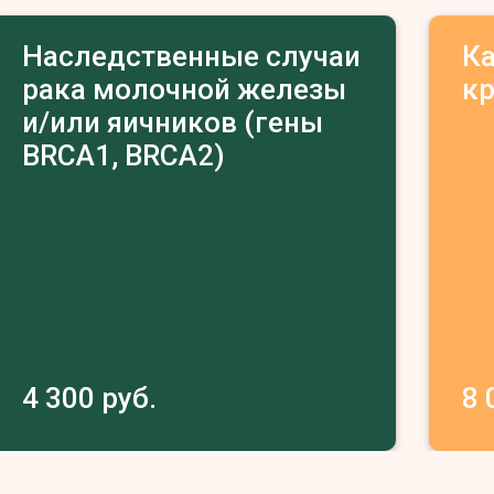
Наследственные случаи
К
рака молочной железы
к
и/или яичников (гены
BRCA1, BRCA2)
4 300 руб.
8 