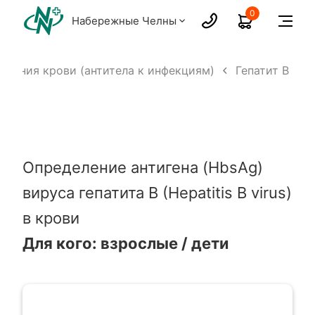
0
Набережные Челны
ования крови (антитела к инфекциям)
Гепатит B
Определение антигена (HbsAg)
вируса гепатита B (Hepatitis B virus)
в крови
Для кого: взрослые / дети