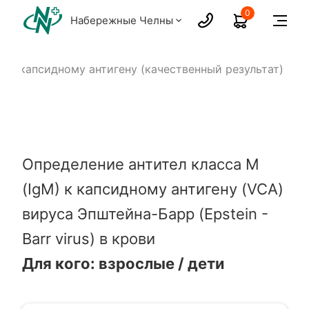
0
Набережные Челны
M к капсидному антигену (качественный результат)
Определение антител класса M
(IgM) к капсидному антигену (VCA)
вируса Эпштейна-Барр (Epstein -
Barr virus) в крови
Для кого: взрослые / дети