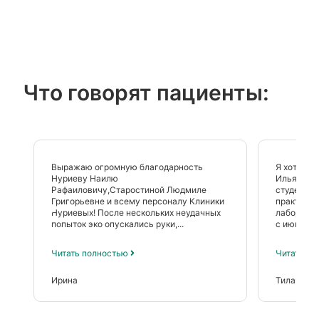
Что говорят пациенты:
Выражаю огромную благодарность
Я хотел б
Нуриеву Наилю
Ильяса Ра
Рафаиловичу,Старостиной Людмиле
студентов
Григорьевне и всему персоналу Клиники
практику 
Нуриевых! После нескольких неудачных
лаборатор
попыток эко опускались руки,...
с июня...
Читать полностью
Читать п
Ирина
Тилавов 