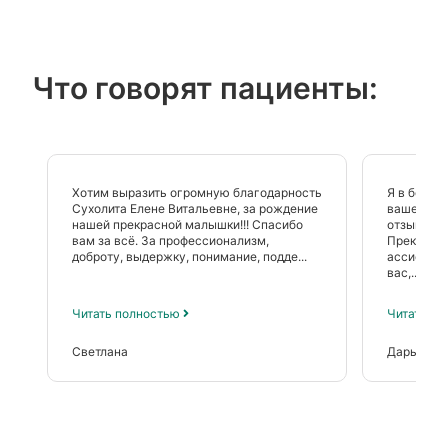
Что говорят пациенты:
Хотим выразить огромную благодарность
Я в больш
Сухолита Елене Витальевне, за рождение
вашей кли
нашей прекрасной малышки!!! Спасибо
отзывчивы
вам за всё. За профессионализм,
Прекрасны
доброту, выдержку, понимание, подде...
ассистент
вас,...
Читать полностью
Читать п
Светлана
Дарья