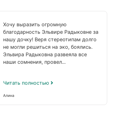
Хочу выразить огромную
От вс
благодарность Эльвире Радыковне за
нашег
нашу дочку! Веря стереотипам долго
Эльви
не могли решиться на эко, боялись.
неоце
Эльвира Радыковна развеяла все
ей мы
наши сомнения, провел...
сокро
Читать полностью
Читат
Алина
Ляйсан