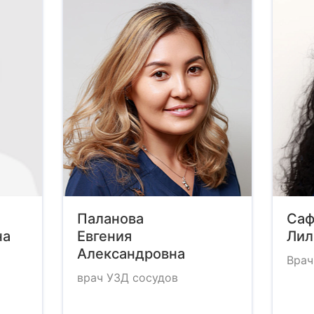
Паланова
Саф
на
Евгения
Лил
Александровна
Врач
врач УЗД сосудов