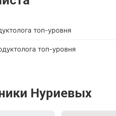
листа
дуктолога топ-уровня
одуктолога топ-уровня
ники Нуриевых