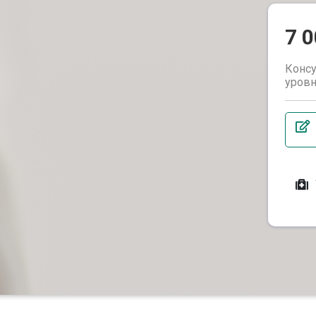
7 
Консу
уров