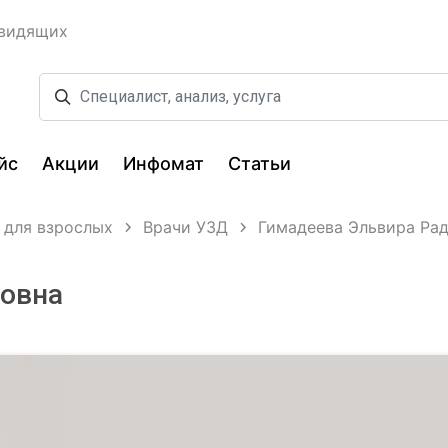
овидящих
йс
Акции
Инфомат
Статьи
 для взрослых
Врачи УЗД
Гимадеева Эльвира Ра
ковна