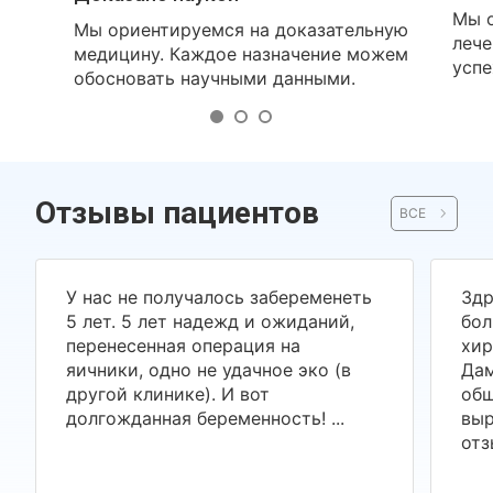
Мы о
Мы ориентируемся на доказательную
лече
медицину. Каждое назначение можем
успе
обосновать научными данными.
Отзывы пациентов
ВСЕ
У нас не получалось забеременеть
Здр
5 лет. 5 лет надежд и ожиданий,
бол
перенесенная операция на
хир
яичники, одно не удачное эко (в
Дам
другой клинике). И вот
общ
долгожданная беременность! ...
выр
отз