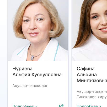
Нуриева
Сафина
Альфия Хуснулловна
Альбина
Мингаязовн
Акушер-гинеколог
Акушер-гинекол
Гинеколог-хиру
Подробнее
Подробнее