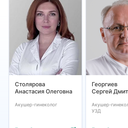
Столярова
Георгиев
Анастасия Олеговна
Сергей Дми
Акушер-гинеколог
Акушер-гинекол
УЗД