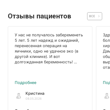
Отзывы пациентов
ВСЕ
У нас не получалось забеременеть
Здр
5 лет. 5 лет надежд и ожиданий,
бол
перенесенная операция на
хир
яичники, одно не удачное эко (в
Дам
другой клинике). И вот
общ
долгожданная беременность! ...
выр
отз
Подробнее
По
Кристина
08.05.2026